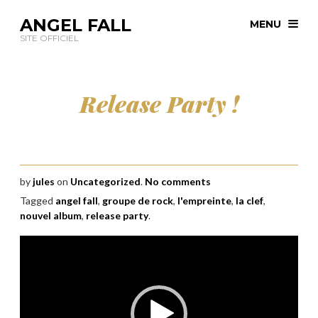
ANGEL FALL
MENU
SITE OFFICIEL
Release Party !
by
jules
on
Uncategorized
.
No comments
Tagged
angel fall
,
groupe de rock
,
l'empreinte
,
la clef
,
nouvel album
,
release party
.
Lecteur
vidéo