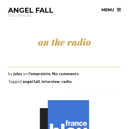
ANGEL FALL
MENU
SITE OFFICIEL
on the radio
by
jules
on
l'empreinte
.
No comments
Tagged
angel fall
,
interview
,
radio
.