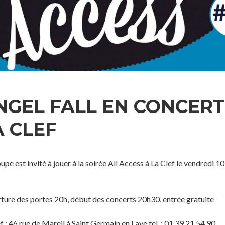
NGEL FALL EN CONCERT
A CLEF
upe est invité à jouer à la soirée All Access à La Clef le vendredi 1
ture des portes 20h, début des concerts 20h30, entrée gratuite
f : 46 rue de Mareil à Saint Germain en Laye tel. : 01 39 21 54 90