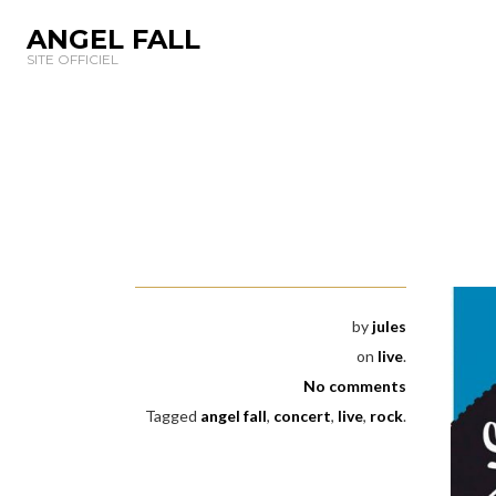
ANGEL FALL
SITE OFFICIEL
by
jules
on
live
.
No comments
Tagged
angel fall
,
concert
,
live
,
rock
.