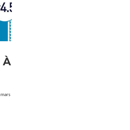
 À
0 mars