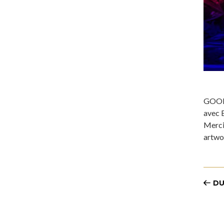
GOOD 
avec B
Merci 
artwo
DU