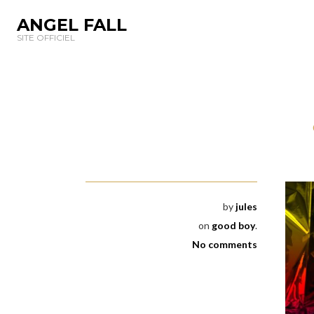
ANGEL FALL
SITE OFFICIEL
by
jules
on
good boy
.
No comments