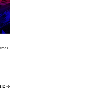
ormes
SIC