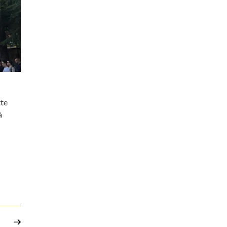
tte
à