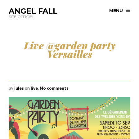
ANGEL FALL
MENU
SITE OFFICIEL
Live @garden party
Versailles
by
jules
on
live
.
No comments