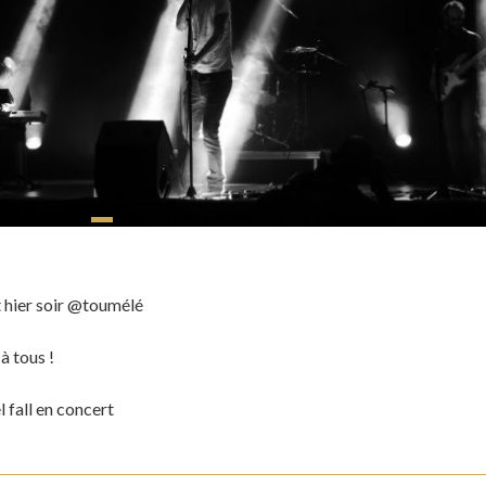
t hier soir @toumélé
à tous !
 fall en concert