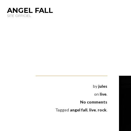
ANGEL FALL
SITE OFFICIEL
by
jules
on
live
.
No comments
Tagged
angel fall
,
live
,
rock
.