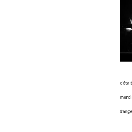
c’étai
merci 
#angel