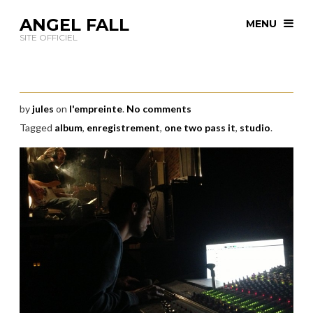
ANGEL FALL
MENU
SITE OFFICIEL
by
jules
on
l'empreinte
.
No comments
Tagged
album
,
enregistrement
,
one two pass it
,
studio
.