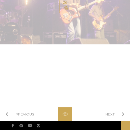
26
Hide overlay
PREVIOUS
NEXT