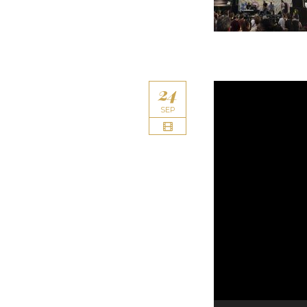
24
Lecteur
vidéo
SEP