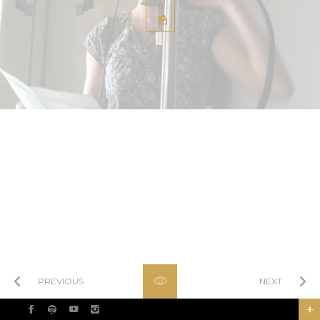
6
Hide overlay
PREVIOUS
NEXT