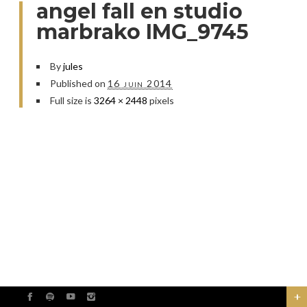
angel fall en studio
marbrako IMG_9745
By
jules
Published on
16 juin 2014
Full size is
3264 × 2448
pixels