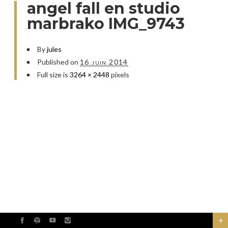
angel fall en studio
marbrako IMG_9743
By
jules
Published on
16 juin 2014
Full size is
3264 × 2448
pixels