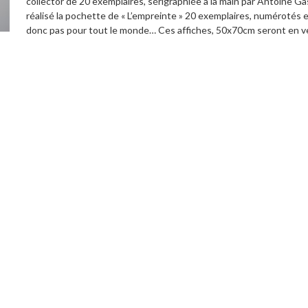
collector de 20 exemplaires, sérigraphiée à la main par Antoine Gasla
réalisé la pochette de « L’empreinte » 20 exemplaires, numérotés et 
donc pas pour tout le monde… Ces affiches, 50x70cm seront en v