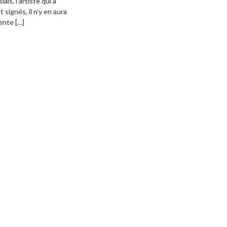
is, l’artiste qui a
signés, il n’y en aura
ente […]