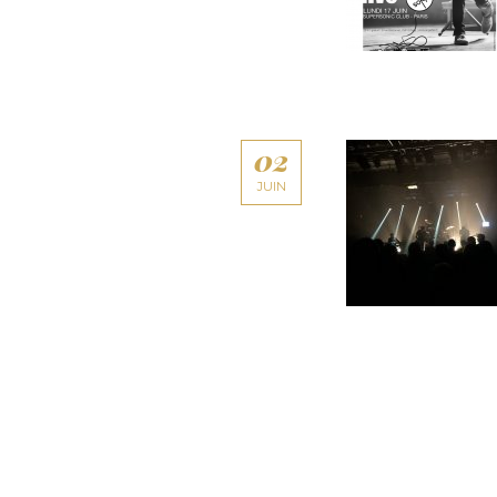
02
JUIN