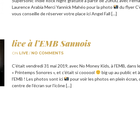
Supersonic Indie Rock night gratuite à partir de 20h00, avec Fer
Laurence Arabia Merci Yannick Mahéo pour la photo
du flyer C’
vous conseille de réserver votre place ici Angel Fall […]
live à l’EMB Sannois
ON
LIVE
/
NO COMMENTS
C’était vendredi 31 mai 2019, avec No Money Kids, à l’EMB, dans le
« Printemps Sonores », et c’était si coooool
big up au public et à
l’EMB ! Les photos sont ici
pour voir les photos en plein écran, 
centre de l’écran sur l’icône […]