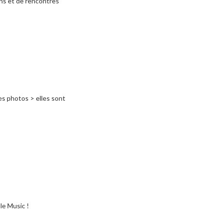
ons et de rencontres
les photos > elles sont
ple Music !