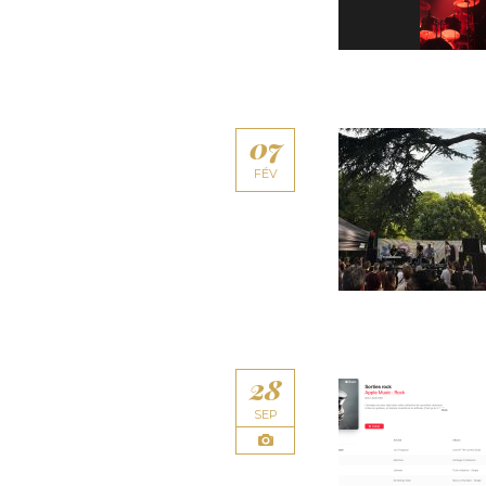
07
FÉV
28
SEP