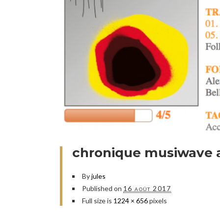
chronique musiwave an
By
jules
Published on
16 août 2017
Full size is
1224 × 656
pixels